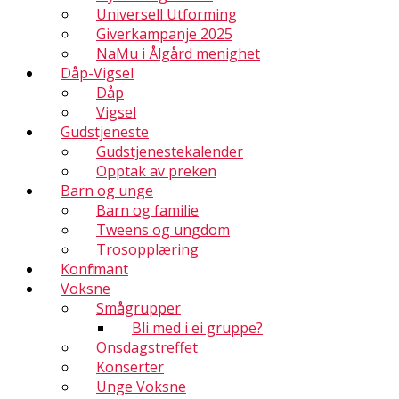
Universell Utforming
Giverkampanje 2025
NaMu i Ålgård menighet
Dåp-Vigsel
Dåp
Vigsel
Gudstjeneste
Gudstjenestekalender
Opptak av preken
Barn og unge
Barn og familie
Tweens og ungdom
Trosopplæring
Konfirmant
Voksne
Smågrupper
Bli med i ei gruppe?
Onsdagstreffet
Konserter
Unge Voksne