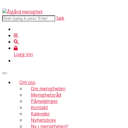
Søk
Logg inn
Om oss
Om menigheten
Menighetsråd
Påmeldinger
Kontakt
Kalender
Nyhetsbrev
Ny i menigheten?