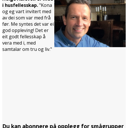
i husfellesskap.
"Kona
og eg vart invitert med
av dei som var med frå
før. Me syntes det var ei
god oppleving! Det er
eit godt fellesskap å
vera med i, med
samtalar om tru og liv."
Du kan abonnere på opplegg for smågrupper