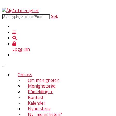
Søk
Logg inn
Om oss
Om menigheten
Menighetsråd
Påmeldinger
Kontakt
Kalender
Nyhetsbrev
Ny i menigheten?