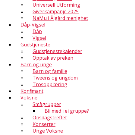
Universell Utforming
Giverkampanje 2025
NaMu i Ålgård menighet
Dåp-Vigsel
Dåp
Vigsel
Gudstjeneste
Gudstjenestekalender
Opptak av preken
Barn og unge
Barn og familie
Tweens og ungdom
Trosopplæring
Konfirmant
Voksne
Smågrupper
Bli med i ei gruppe?
Onsdagstreffet
Konserter
Unge Voksne