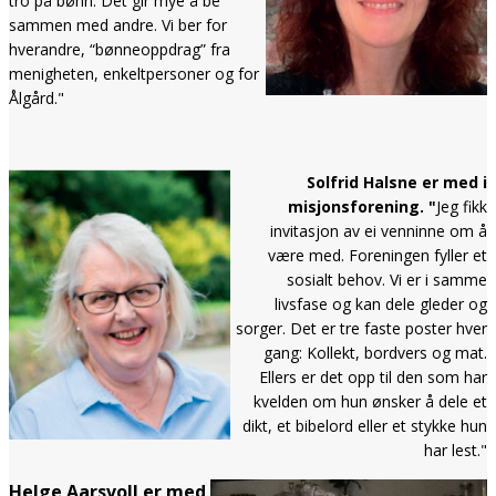
tro på bønn. Det gir mye å be
sammen med andre. Vi ber for
hverandre, “bønneoppdrag” fra
menigheten, enkeltpersoner og for
Ålgård."
Solfrid Halsne er med i
misjonsforening. "
Jeg fikk
invitasjon av ei venninne om å
være med. Foreningen fyller et
sosialt behov. Vi er i samme
livsfase og kan dele gleder og
sorger. Det er tre faste poster hver
gang: Kollekt, bordvers og mat.
Ellers er det opp til den som har
kvelden om hun ønsker å dele et
dikt, et bibelord eller et stykke hun
har lest."
Helge Aarsvoll er med