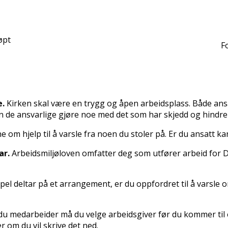
øpt
Fo
e.
Kirken skal være en trygg og åpen arbeidsplass. Både ansatte
kan de ansvarlige gjøre noe med det som har skjedd og hindre 
e om hjelp til å varsle fra noen du stoler på. Er du ansatt k
ar.
Arbeidsmiljøloven omfatter deg som utfører arbeid for Den
pel deltar på et arrangement, er du oppfordret til å varsle 
du medarbeider må du velge arbeidsgiver før du kommer til e
er om du vil skrive det ned.