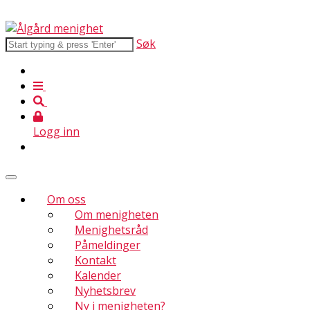
Søk
Logg inn
Om oss
Om menigheten
Menighetsråd
Påmeldinger
Kontakt
Kalender
Nyhetsbrev
Ny i menigheten?