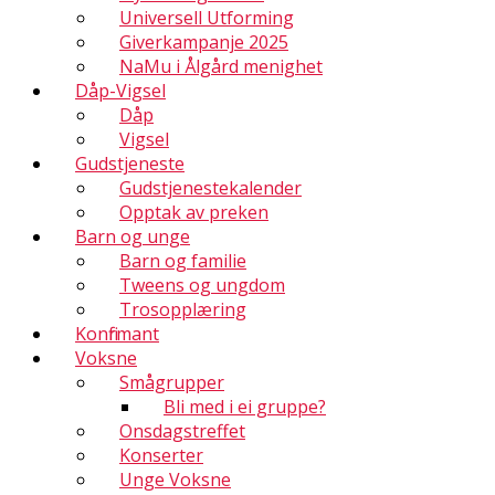
Universell Utforming
Giverkampanje 2025
NaMu i Ålgård menighet
Dåp-Vigsel
Dåp
Vigsel
Gudstjeneste
Gudstjenestekalender
Opptak av preken
Barn og unge
Barn og familie
Tweens og ungdom
Trosopplæring
Konfirmant
Voksne
Smågrupper
Bli med i ei gruppe?
Onsdagstreffet
Konserter
Unge Voksne