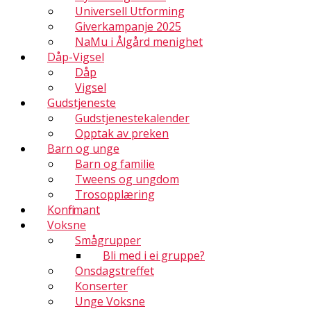
Universell Utforming
Giverkampanje 2025
NaMu i Ålgård menighet
Dåp-Vigsel
Dåp
Vigsel
Gudstjeneste
Gudstjenestekalender
Opptak av preken
Barn og unge
Barn og familie
Tweens og ungdom
Trosopplæring
Konfirmant
Voksne
Smågrupper
Bli med i ei gruppe?
Onsdagstreffet
Konserter
Unge Voksne