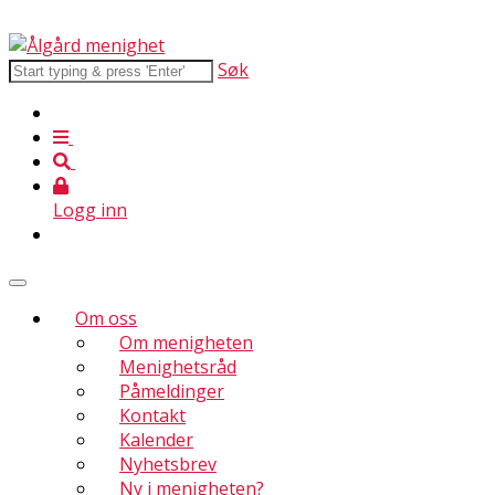
Søk
Logg inn
Om oss
Om menigheten
Menighetsråd
Påmeldinger
Kontakt
Kalender
Nyhetsbrev
Ny i menigheten?