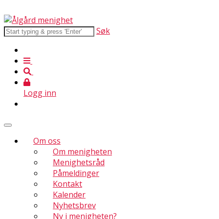
Søk
Logg inn
Om oss
Om menigheten
Menighetsråd
Påmeldinger
Kontakt
Kalender
Nyhetsbrev
Ny i menigheten?