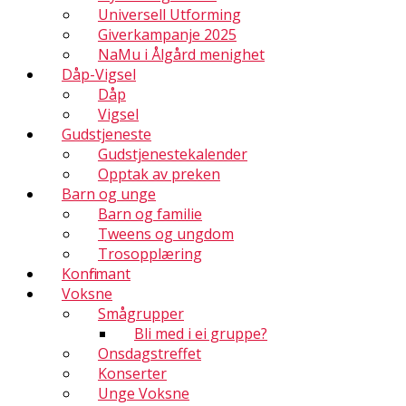
Universell Utforming
Giverkampanje 2025
NaMu i Ålgård menighet
Dåp-Vigsel
Dåp
Vigsel
Gudstjeneste
Gudstjenestekalender
Opptak av preken
Barn og unge
Barn og familie
Tweens og ungdom
Trosopplæring
Konfirmant
Voksne
Smågrupper
Bli med i ei gruppe?
Onsdagstreffet
Konserter
Unge Voksne